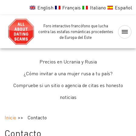
English
Français
Italiano
Español
Foro interactivo francófono que lucha
Página
contra las estafas románticas procedentes
de Europa del Este
principal
Lista
Precios en Ucrania y Rusia
negra
de
¿Cómo invitar a una mujer rusa a tu país?
las
Compruebe si un sitio o agencia de citas es honesto
chicas
noticias
Comprobando
de
Inicio
Contacto
las
Contacto
chicas