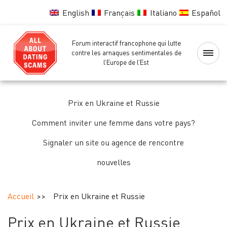
English
Français
Italiano
Español
Forum interactif francophone qui lutte
Accueil
contre les arnaques sentimentales de
l’Europe de l’Est
Liste
noire
Prix en Ukraine et Russie
des
femmes
Comment inviter une femme dans votre pays?
Signaler un site ou agence de rencontre
Vérification
nouvelles
des
femmes
Accueil
Prix en Ukraine et Russie
Forum
Prix en Ukraine et Russie