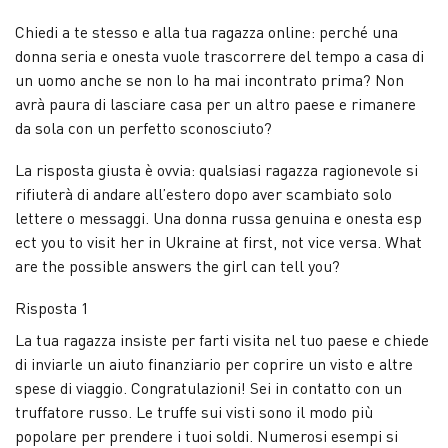
Chiedi a te stesso e alla tua ragazza online: perché una
donna seria e onesta vuole trascorrere del tempo a casa di
un uomo anche se non lo ha mai incontrato prima? Non
avrà paura di lasciare casa per un altro paese e rimanere
da sola con un perfetto sconosciuto?
La risposta giusta è ovvia: qualsiasi ragazza ragionevole si
rifiuterà di andare all’estero dopo aver scambiato solo
lettere o messaggi. Una donna russa genuina e onesta esp
ect you to visit her in Ukraine at first, not vice versa. What
are the possible answers the girl can tell you?
Risposta 1
La tua ragazza insiste per farti visita nel tuo paese e chiede
di inviarle un aiuto finanziario per coprire un visto e altre
spese di viaggio. Congratulazioni! Sei in contatto con un
truffatore russo. Le truffe sui visti sono il modo più
popolare per prendere i tuoi soldi. Numerosi esempi si