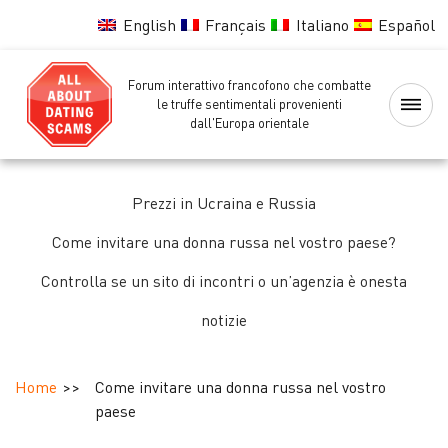
English
Français
Italiano
Español
Forum interattivo francofono che combatte
Home
le truffe sentimentali provenienti
dall'Europa orientale
Lista
nera
Prezzi in Ucraina e Russia
delle
ragazze
Come invitare una donna russa nel vostro paese?
Controlla se un sito di incontri o un’agenzia è onesta
Controllo
notizie
delle
ragazze
Home
Come invitare una donna russa nel vostro
Forum
paese