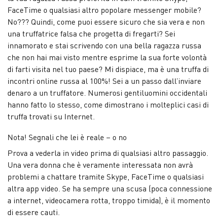
FaceTime o qualsiasi altro popolare messenger mobile?
No??? Quindi, come puoi essere sicuro che sia vera e non
una truffatrice falsa che progetta di fregarti? Sei
innamorato e stai scrivendo con una bella ragazza russa
che non hai mai visto mentre esprime la sua forte volontà
di farti visita nel tuo paese? Mi dispiace, ma è una truffa di
incontri online russa al 100%! Sei a un passo dall’inviare
denaro a un truffatore. Numerosi gentiluomini occidentali
hanno fatto lo stesso, come dimostrano i molteplici casi di
truffa trovati su Internet.
Nota! Segnali che lei è reale – o no
Prova a vederla in video prima di qualsiasi altro passaggio.
Una vera donna che è veramente interessata non avrà
problemi a chattare tramite Skype, FaceTime o qualsiasi
altra app video. Se ha sempre una scusa (poca connessione
a internet, videocamera rotta, troppo timida), è il momento
di essere cauti.