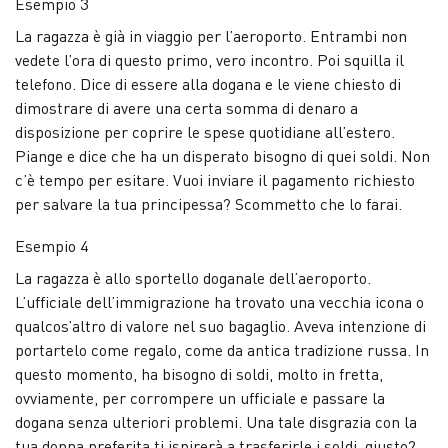
Esempio 3
La ragazza è già in viaggio per l’aeroporto. Entrambi non
vedete l’ora di questo primo, vero incontro. Poi squilla il
telefono. Dice di essere alla dogana e le viene chiesto di
dimostrare di avere una certa somma di denaro a
disposizione per coprire le spese quotidiane all’estero.
Piange e dice che ha un disperato bisogno di quei soldi. Non
c’è tempo per esitare. Vuoi inviare il pagamento richiesto
per salvare la tua principessa? Scommetto che lo farai.
Esempio 4
La ragazza è allo sportello doganale dell’aeroporto.
L’ufficiale dell’immigrazione ha trovato una vecchia icona o
qualcos’altro di valore nel suo bagaglio. Aveva intenzione di
portartelo come regalo, come da antica tradizione russa. In
questo momento, ha bisogno di soldi, molto in fretta,
ovviamente, per corrompere un ufficiale e passare la
dogana senza ulteriori problemi. Una tale disgrazia con la
tua donna preferita ti ispirerà a trasferirle i soldi, giusto?