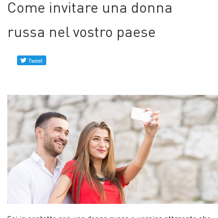
Come invitare una donna
Profili
verificati
russa nel vostro paese
Contattaci
Notizie