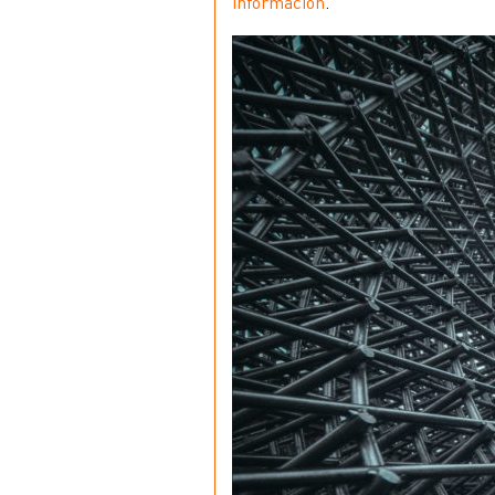
información
.