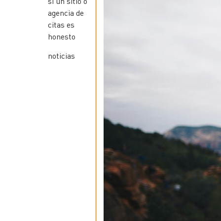
si un sitio o
agencia de
citas es
honesto
noticias