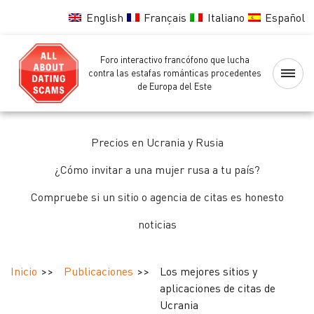
English
Français
Italiano
Español
Foro interactivo francófono que lucha
Página
contra las estafas románticas procedentes
de Europa del Este
principal
Lista
Precios en Ucrania y Rusia
negra
de
¿Cómo invitar a una mujer rusa a tu país?
las
Compruebe si un sitio o agencia de citas es honesto
chicas
noticias
Comprobando
de
Inicio
Publicaciones
Los mejores sitios y
las
aplicaciones de citas de
chicas
Ucrania