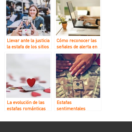
Llevar ante la justicia
Cómo reconocer las
la estafa de los sitios
señales de alerta en
de citas ucranianos
los romances online:
una guía para
establecer
conexiones seguras
La evolución de las
Estafas
estafas románticas
sentimentales
en 2025: qué esperar
militares y
relacionadas con la
guerra: cómo los