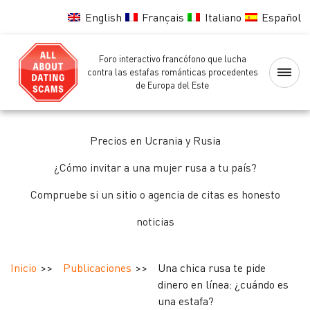
English
Français
Italiano
Español
Foro interactivo francófono que lucha
Página
contra las estafas románticas procedentes
de Europa del Este
principal
Lista
Precios en Ucrania y Rusia
negra
de
¿Cómo invitar a una mujer rusa a tu país?
las
Compruebe si un sitio o agencia de citas es honesto
chicas
noticias
Comprobando
de
Inicio
Publicaciones
Una chica rusa te pide
las
dinero en línea: ¿cuándo es
chicas
una estafa?