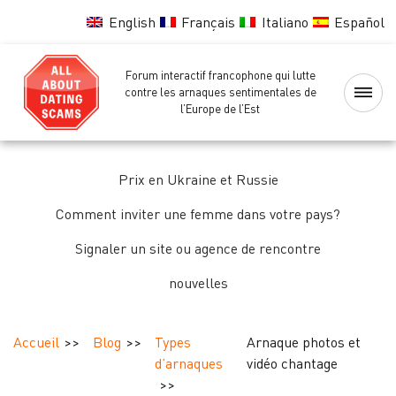
English
Français
Italiano
Español
Forum interactif francophone qui lutte
Accueil
contre les arnaques sentimentales de
l’Europe de l’Est
Liste
noire
Prix en Ukraine et Russie
des
femmes
Comment inviter une femme dans votre pays?
Signaler un site ou agence de rencontre
Vérification
nouvelles
des
femmes
Accueil
Blog
Types
Arnaque photos et
Forum
d’arnaques
vidéo chantage