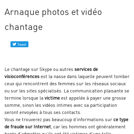
Profils
Arnaque photos et vidéo
vérifiés
chantage
Contacez-
nous
Nouvelles
Le chantage sur Skype ou autres
services de
visioconférences
est la nasse dans laquelle peuvent tomber
ceux qui rencontrent des femmes sur les réseaux sociaux
ou sur les sites spécialisés. La communication plaisante se
termine lorsque la
victime
est appelée à payer une grosse
somme, sinon les vidéos intimes avec sa participation
seront envoyées à tous ses contacts.
Vous ne trouverez pas beaucoup d’informations sur
ce type
de fraude sur Internet
, car les hommes ont généralement
honte d’admettre qu’ils ont été victimes d’une telle