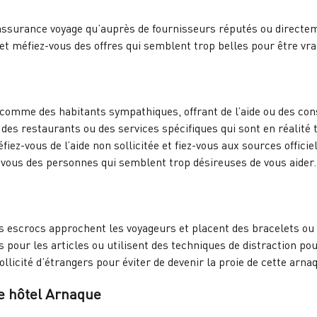
ssurance voyage qu’auprès de fournisseurs réputés ou directemen
is et méfiez-vous des offres qui semblent trop belles pour être vra
omme des habitants sympathiques, offrant de l’aide ou des conse
des restaurants ou des services spécifiques qui sont en réalité 
ez-vous de l’aide non sollicitée et fiez-vous aux sources offici
z-vous des personnes qui semblent trop désireuses de vous aider.
s escrocs approchent les voyageurs et placent des bracelets ou d
s pour les articles ou utilisent des techniques de distraction po
llicité d’étrangers pour éviter de devenir la proie de cette arna
re hôtel Arnaque