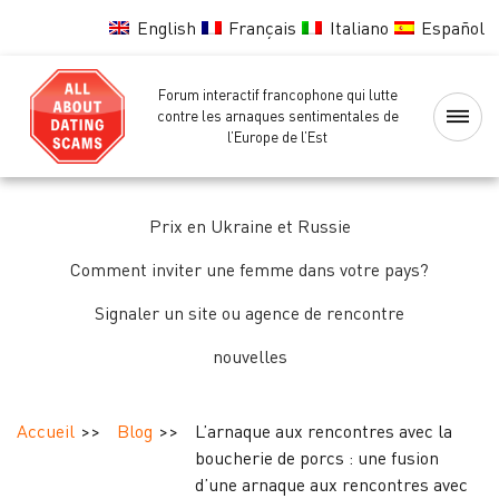
English
Français
Italiano
Español
Forum interactif francophone qui lutte
Accueil
contre les arnaques sentimentales de
l’Europe de l’Est
Liste
noire
Prix en Ukraine et Russie
des
femmes
Comment inviter une femme dans votre pays?
Signaler un site ou agence de rencontre
Vérification
nouvelles
des
femmes
Accueil
Blog
L’arnaque aux rencontres avec la
Forum
boucherie de porcs : une fusion
d’une arnaque aux rencontres avec