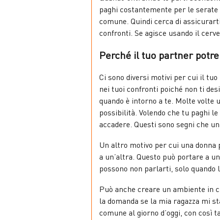
paghi costantemente per le serate e
comune. Quindi cerca di assicurarti
confronti. Se agisce usando il cerv
Perché il tuo partner potr
Ci sono diversi motivi per cui il t
nei tuoi confronti poiché non ti de
quando è intorno a te. Molte volte u
possibilità. Volendo che tu paghi le
accadere. Questi sono segni che una
Un altro motivo per cui una donna p
a un’altra. Questo può portare a un 
possono non parlarti, solo quando l
Può anche creare un ambiente in cui
la domanda se la mia ragazza mi s
comune al giorno d’oggi, con così ta