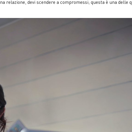
 una relazione, devi scendere a compromessi; questa è una delle q