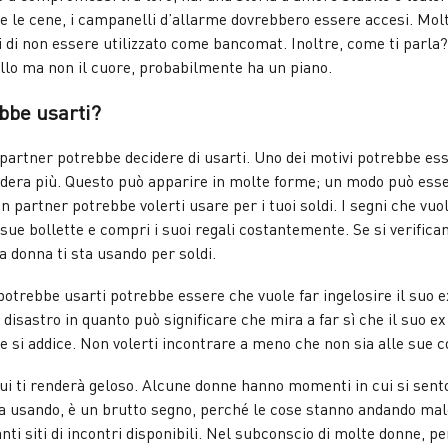
 le cene, i campanelli d’allarme dovrebbero essere accesi. Molte
 di non essere utilizzato come bancomat. Inoltre, come ti parla? 
ello ma non il cuore, probabilmente ha un piano.
ebbe usarti?
uo partner potrebbe decidere di usarti. Uno dei motivi potrebbe 
sidera più. Questo può apparire in molte forme; un modo può ess
n partner potrebbe volerti usare per i tuoi soldi. I segni che vuol
 sue bollette e compri i suoi regali costantemente. Se si verific
 donna ti sta usando per soldi.
otrebbe usarti potrebbe essere che vuole far ingelosire il suo 
disastro in quanto può significare che mira a far sì che il suo ex 
e si addice. Non volerti incontrare a meno che non sia alle sue c
 ti renderà geloso. Alcune donne hanno momenti in cui si sentono
ta usando, è un brutto segno, perché le cose stanno andando ma
nti siti di incontri disponibili. Nel subconscio di molte donne, p