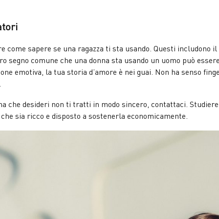
tori
re come sapere se una ragazza ti sta usando. Questi includono il f
o segno comune che una donna sta usando un uomo può essere che
ione emotiva, la tua storia d’amore è nei guai. Non ha senso fing
.
nna che desideri non ti tratti in modo sincero, contattaci. Studie
 che sia ricco e disposto a sostenerla economicamente.