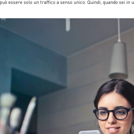
può essere solo un traffico a senso unico. Quindi, quando sei in