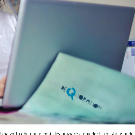
na volta che non è così, devi iniziare a chiederti, mi sta usando