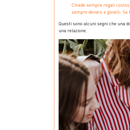
Chiede sempre regali costosi
sempre denaro e gioielli. Se 
Questi sono alcuni segni che una do
una relazione.