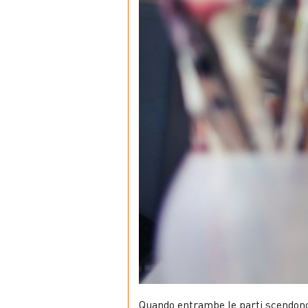
Quando entrambe le parti scendono a