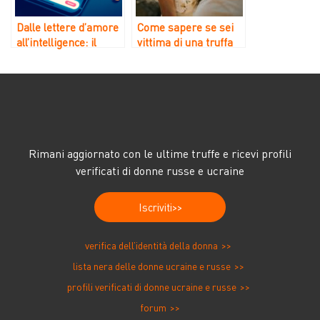
Dalle lettere d’amore
Come sapere se sei
all’intelligence: il
vittima di una truffa
ruolo del
durante un
romanticismo nello
appuntamento
spionaggio
online?
sponsorizzato dallo
Stato
Rimani aggiornato con le ultime truffe e ricevi profili
verificati di donne russe e ucraine
Iscriviti
verifica dell’identità della donna
lista nera delle donne ucraine e russe
profili verificati di donne ucraine e russe
forum