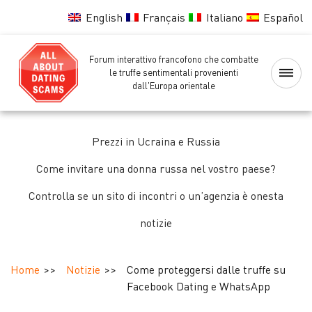
English
Français
Italiano
Español
Forum interattivo francofono che combatte
Home
le truffe sentimentali provenienti
dall'Europa orientale
Lista
nera
Prezzi in Ucraina e Russia
delle
ragazze
Come invitare una donna russa nel vostro paese?
Controlla se un sito di incontri o un’agenzia è onesta
Controllo
notizie
delle
ragazze
Home
Notizie
Come proteggersi dalle truffe su
Forum
Facebook Dating e WhatsApp