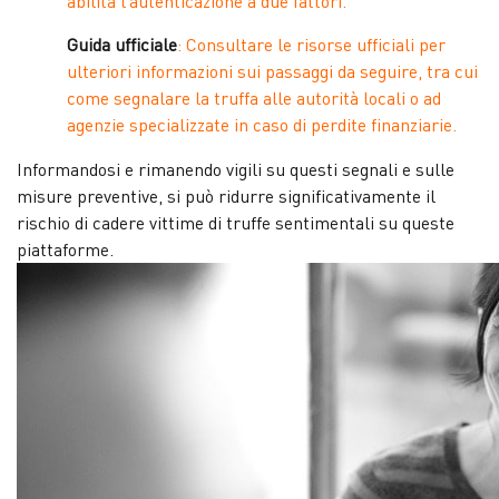
abilita l’autenticazione a due fattori.
Guida ufficiale
: Consultare le risorse ufficiali per
ulteriori informazioni sui passaggi da seguire, tra cui
come segnalare la truffa alle autorità locali o ad
agenzie specializzate in caso di perdite finanziarie.
Informandosi e rimanendo vigili su questi segnali e sulle
misure preventive, si può ridurre significativamente il
rischio di cadere vittime di truffe sentimentali su queste
piattaforme.