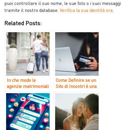
puoi controllare il suo nome, le sue foto o i suoi messaggi
tramite il nostro database.
Verifica la sua identità ora.
Related Posts:
In che modo le
Come Definire se un
agenzie matrimoniali
Sito di Incontri è una
ucraine sfruttano gli
Truffa?
stranieri attraverso
incontri e truffe
romantiche?