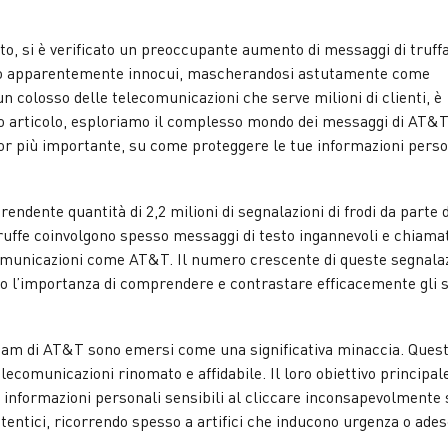
to, si è verificato un preoccupante aumento di messaggi di truffa
esto apparentemente innocui, mascherandosi astutamente come
colosso delle telecomunicazioni che serve milioni di clienti, è
esto articolo, esploriamo il complesso mondo dei messaggi di AT&
ncor più importante, su come proteggere le tue informazioni perso
dente quantità di 2,2 milioni di segnalazioni di frodi da parte 
truffe coinvolgono spesso messaggi di testo ingannevoli e chiama
ecomunicazioni come AT&T. Il numero crescente di queste segnala
zando l’importanza di comprendere e contrastare efficacemente gli
pam di AT&T sono emersi come una significativa minaccia. Quest
omunicazioni rinomato e affidabile. Il loro obiettivo principal
 informazioni personali sensibili al cliccare inconsapevolmente 
tentici, ricorrendo spesso a artifici che inducono urgenza o ade