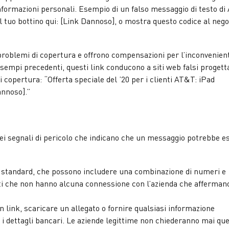
 informazioni personali. Esempio di un falso messaggio di testo d
tuo bottino qui: [Link Dannoso], o mostra questo codice al nego
oblemi di copertura e offrono compensazioni per l’inconvenien
sempi precedenti, questi link conducono a siti web falsi progett
copertura: “Offerta speciale del ’20 per i clienti AT&T: iPad
annoso].”
ei segnali di pericolo che indicano che un messaggio potrebbe e
n standard, che possono includere una combinazione di numeri e
uiti che non hanno alcuna connessione con l’azienda che affermano
n link, scaricare un allegato o fornire qualsiasi informazione
o i dettagli bancari. Le aziende legittime non chiederanno mai qu