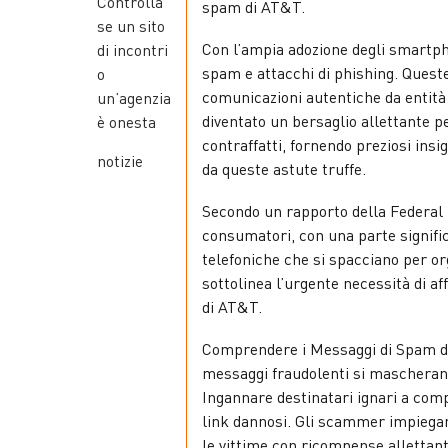
Controlla
spam di AT&T.
se un sito
Con l’ampia adozione degli smartpho
di incontri
spam e attacchi di phishing. Ques
o
comunicazioni autentiche da entità
un’agenzia
diventato un bersaglio allettante p
è onesta
contraffatti, fornendo preziosi ins
notizie
da queste astute truffe.
Secondo un rapporto della Federal T
consumatori, con una parte signific
telefoniche che si spacciano per o
sottolinea l’urgente necessità di a
di AT&T.
Comprendere i Messaggi di Spam di
messaggi fraudolenti si mascherano
Ingannare destinatari ignari a comp
link dannosi. Gli scammer impiegano
le vittime con ricompense allettant