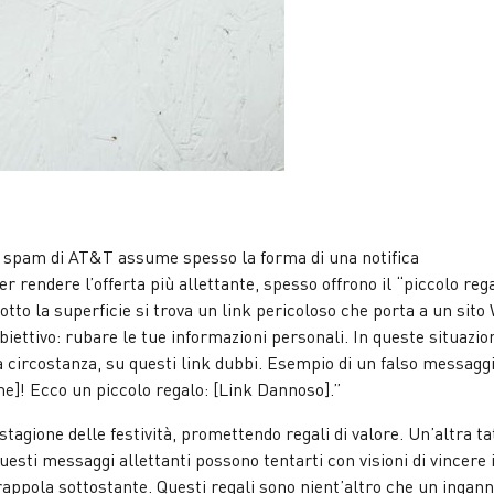
i spam di AT&T assume spesso la forma di una notifica
rendere l’offerta più allettante, spesso offrono il “piccolo reg
to la superficie si trova un link pericoloso che porta a un sito
obiettivo: rubare le tue informazioni personali. In queste situazion
a circostanza, su questi link dubbi. Esempio di un falso messaggi
e]! Ecco un piccolo regalo: [Link Dannoso].”
agione delle festività, promettendo regali di valore. Un’altra ta
sti messaggi allettanti possono tentarti con visioni di vincere 
 trappola sottostante. Questi regali sono nient’altro che un ingann