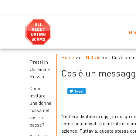
Ho
Home
Notizie
Cos’è un m
Prezzi in
Ucraina e
Cos’è un messaggi
Russia
Come
invitare
una donna
russa nel
Nell’era digitale di oggi, in cui gl
vostro
come una modalità centrale di comu
paese?
aziende. Tuttavia, questa stessa co