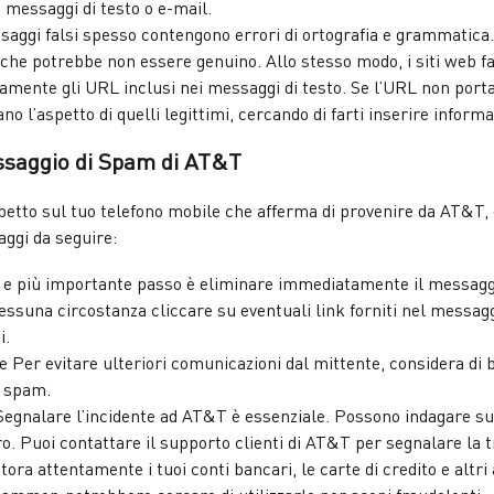
 messaggi di testo o e-mail.
aggi falsi spesso contengono errori di ortografia e grammatica. 
 che potrebbe non essere genuino. Allo stesso modo, i siti web fal
mente gli URL inclusi nei messaggi di testo. Se l’URL non porta
no l’aspetto di quelli legittimi, cercando di farti inserire inform
ssaggio di Spam di AT&T
spetto sul tuo telefono mobile che afferma di provenire da AT&T,
aggi da seguire:
 e più importante passo è eliminare immediatamente il messaggio
nessuna circostanza cliccare su eventuali link forniti nel messag
i.
 Per evitare ulteriori comunicazioni dal mittente, considera di b
i spam.
egnalare l’incidente ad AT&T è essenziale. Possono indagare sul
uro. Puoi contattare il supporto clienti di AT&T per segnalare la t
ra attentamente i tuoi conti bancari, le carte di credito e altri a