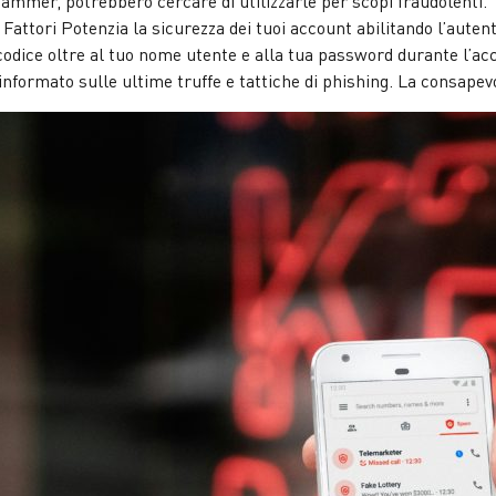
cammer, potrebbero cercare di utilizzarle per scopi fraudolenti.
 Fattori Potenzia la sicurezza dei tuoi account abilitando l’autent
codice oltre al tuo nome utente e alla tua password durante l’ac
nformato sulle ultime truffe e tattiche di phishing. La consapevol