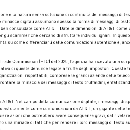
ne e la natura senza soluzione di continuità dei messaggi di tes
te minacce digitali assumono spesso la forma di messaggi di t
 ben consolidate come AT&T. Date le dimensioni di AT&T come un 
er gli scammer che cercano di sfruttare individui ignari. In qu
ights su come differenziarli dalle comunicazioni autentiche e, a
rade Commission (FTC) del 2020, l’agenzia ha ricevuto una sorpren
ativa di queste denunce legate a truffe degli impostori. Queste 
rganizzazioni rispettabili, comprese le grandi aziende delle tel
ffrontare la minaccia dei messaggi di testo truffaldini, enfatiz
 AT&T Nel campo della comunicazione digitale, i messaggi di s
 astutamente come comunicazioni da AT&T, un gigante delle telec
iere azioni che potrebbero avere conseguenze gravi, dal rivelare
 una miriade di tattiche per rendere i loro messaggi di testo au
i.