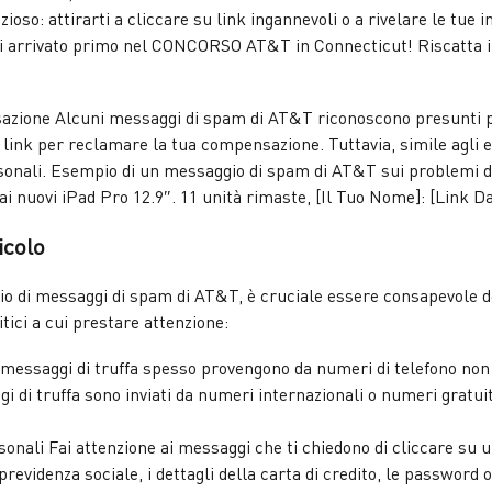
ioso: attirarti a cliccare su link ingannevoli o a rivelare le tue
 arrivato primo nel CONCORSO AT&T in Connecticut! Riscatta il 
azione Alcuni messaggi di spam di AT&T riconoscono presunti pr
 link per reclamare la tua compensazione. Tuttavia, simile agli e
sonali. Esempio di un messaggio di spam di AT&T sui problemi di 
 ai nuovi iPad Pro 12.9″. 11 unità rimaste, [Il Tuo Nome]: [Link D
icolo
lio di messaggi di spam di AT&T, è cruciale essere consapevole d
tici a cui prestare attenzione:
I messaggi di truffa spesso provengono da numeri di telefono no
ggi di truffa sono inviati da numeri internazionali o numeri grat
onali Fai attenzione ai messaggi che ti chiedono di cliccare su u
evidenza sociale, i dettagli della carta di credito, le password 