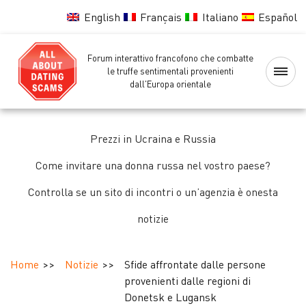
English
Français
Italiano
Español
Forum interattivo francofono che combatte
Home
le truffe sentimentali provenienti
dall'Europa orientale
Lista
nera
Prezzi in Ucraina e Russia
delle
ragazze
Come invitare una donna russa nel vostro paese?
Controlla se un sito di incontri o un’agenzia è onesta
Controllo
notizie
delle
ragazze
Home
Notizie
Sfide affrontate dalle persone
Forum
provenienti dalle regioni di
Donetsk e Lugansk