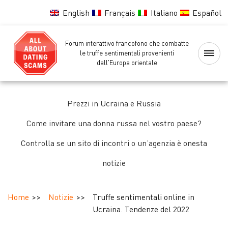
English
Français
Italiano
Español
Forum interattivo francofono che combatte
Home
le truffe sentimentali provenienti
dall'Europa orientale
Lista
nera
Prezzi in Ucraina e Russia
delle
ragazze
Come invitare una donna russa nel vostro paese?
Controlla se un sito di incontri o un’agenzia è onesta
Controllo
notizie
delle
ragazze
Home
Notizie
Truffe sentimentali online in
Forum
Ucraina. Tendenze del 2022