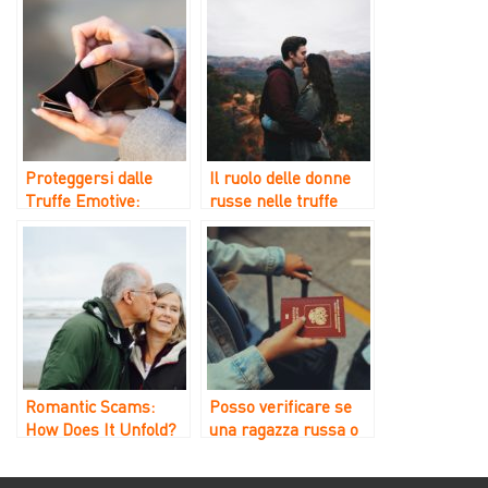
Proteggersi dalle
Il ruolo delle donne
Truffe Emotive:
russe nelle truffe
Strategie e Consigli
sentimentali in
Kazakistan
Romantic Scams:
Posso verificare se
How Does It Unfold?
una ragazza russa o
ucraina è già negli
Stati Uniti o in un