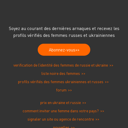
guerre en Ukraine
vieux mensonges, et
ont déclenché une
comment se protéger
recrudescence des
escroqueries
amoureuses
Soyez au courant des dernières arnaques et recevez les
profils vérifiés des femmes russes et ukrainiennes
Abonnez-vous
verification de l’identité des femmes de russie et ukraine
liste noire des femmes
profils vérifiés des femmes ukrainiennes et russes
forum
prix en ukraine et russie
comment inviter une femme dans votre pays?
signaler un site ou agence de rencontre
nouvelles