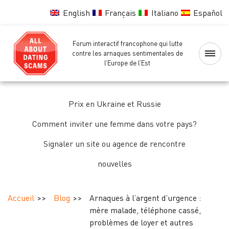
English
Français
Italiano
Español
Forum interactif francophone qui lutte
Accueil
contre les arnaques sentimentales de
l’Europe de l’Est
Liste
noire
Prix en Ukraine et Russie
des
femmes
Comment inviter une femme dans votre pays?
Signaler un site ou agence de rencontre
Vérification
nouvelles
des
femmes
Accueil
Blog
Arnaques à l’argent d’urgence :
Forum
mère malade, téléphone cassé,
problèmes de loyer et autres