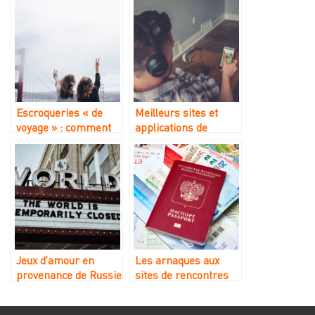
Escroqueries « de
Meilleurs sites et
voyage » : comment
applications de
les escrocs utilisent
rencontres pour
de fausses vacances
joueurs examinés
pour tromper leurs
pour 2023
victimes
Jeux d’amour en
Les arnaques aux
provenance de Russie
sites de rencontres
: comment la
russes en 2026 :
pandémie et la
nouvelles méthodes,