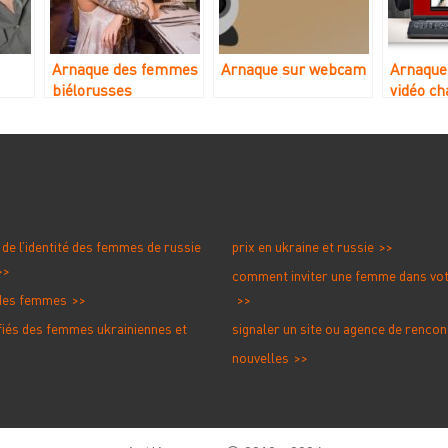
Arnaque des femmes
Arnaque sur webcam
Arnaque
biélorusses
vidéo ch
en
n de l’identité des femmes de russie
prix en ukraine et russie
comment inviter une femme dans vo
 des femmes
ifiés des femmes ukrainiennes et
signaler un site ou agence de rencon
nouvelles