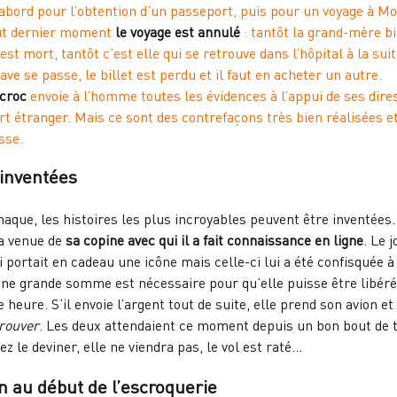
’abord pour l’obtention d’un passeport, puis pour un voyage à Mos
ut dernier moment
le voyage est annulé
: tantôt la grand-mère b
est mort, tantôt c’est elle qui se retrouve dans l’hôpital à la sui
ave se passe, le billet est perdu et il faut en acheter un autre.
scroc
envoie à l’homme toutes les évidences à l’appui de ses dires
t étranger. Mais ce sont des contrefaçons très bien réalisées et
sse.
 inventées
naque, les histoires les plus incroyables peuvent être inventées
a venue de
sa copine avec qui il a fait connaissance en ligne
. Le 
i portait en cadeau une icône mais celle-ci lui a été confisquée à
Une grande somme est nécessaire pour qu’elle puisse être libérée. 
e heure. S’il envoie l’argent tout de suite, elle prend son avion
rouver
. Les deux attendaient ce moment depuis un bon bout de 
 le deviner, elle ne viendra pas, le vol est raté…
on au début de l’escroquerie