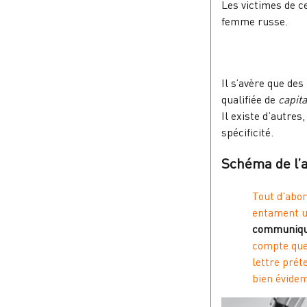
Les victimes de 
femme russe.
Il s’avère que des
qualifiée de
capit
Il existe d’autre
spécificité.
Schéma de l’
Tout d’abor
entament u
communiq
compte que 
lettre pré
bien évide