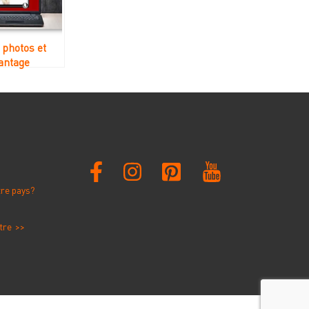
 photos et
antage
tre pays?
tre