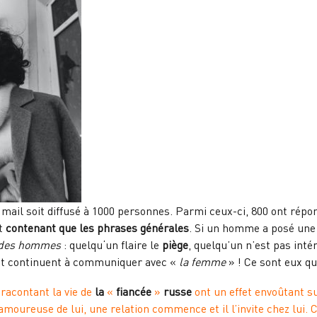
mail soit diffusé à 1000 personnes. Parmi ceux-ci, 800 ont répon
et
contenant que les phrases générales
. Si un homme a posé une 
r des hommes
: quelqu‘un flaire le
piège
, quelqu’un n’est pas inté
 et continuent à communiquer avec «
la femme
» ! Ce sont eux q
 racontant la vie de
la
«
fiancée
»
russe
ont un effet envoûtant s
 amoureuse de lui, une relation commence et il l’invite chez lui