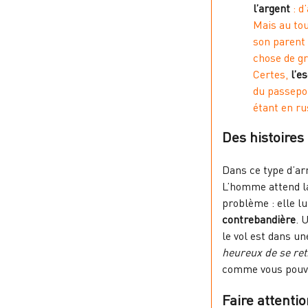
l’argent
: d
Mais au to
son parent 
chose de gr
Certes,
l’e
du passepor
étant en ru
Des histoires
Dans ce type d’ar
L’homme attend l
problème : elle lu
contrebandière
. 
le vol est dans un
heureux de se ret
comme vous pouvez
Faire attenti