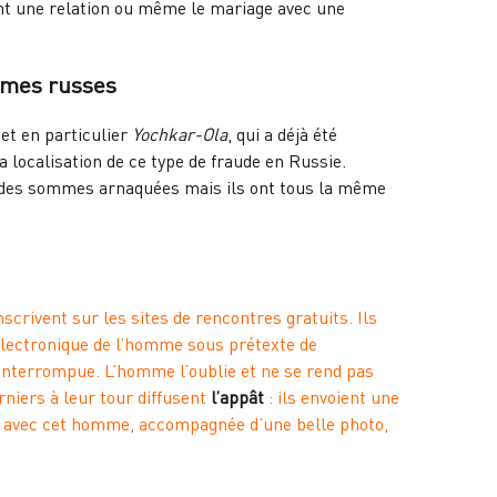
nt une relation ou même le mariage avec une
mmes russes
 et en particulier
Yochkar-Ola
, qui a déjà été
la localisation de ce type de fraude en Russie.
re des sommes arnaquées mais ils ont tous la même
nscrivent sur les
sites de rencontres gratuits
. Ils
lectronique de l’homme sous prétexte de
 interrompue. L’homme l’oublie et ne se rend pas
niers à leur tour diffusent
l’appât
: ils envoient une
e avec cet homme, accompagnée d’une belle photo,