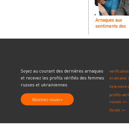
Arnaques aux
sentiments des
femmes russes 
France
Soyez au courant des dernières arnaques
verificatio
et recevez les profils vérifiés des femmes
et ukraine
russes et ukrainiennes
liste noire
profils vér
Abonnez-vous
russes
forum