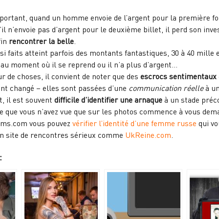
portant, quand un homme envoie de l’argent pour la première fois
il n’envoie pas d’argent pour le deuxième billet, il perd son inv
in
rencontrer la belle
.
si faits atteint parfois des montants fantastiques, 30 à 40 mill
au moment où il se reprend ou il n’a plus d’argent…
ur de choses, il convient de noter que des
escrocs sentimentaux
ont changé – elles sont passées d’une
communication
réelle
à u
 il est souvent
difficile d’identifier une arnaque
à un stade préco
ille que vous n’avez vue que sur les photos commence à vous dema
ams.com vous pouvez
vérifier l’identité d’une femme russe
qui vo
un site de rencontres sérieux comme
UkReine.com
.
: