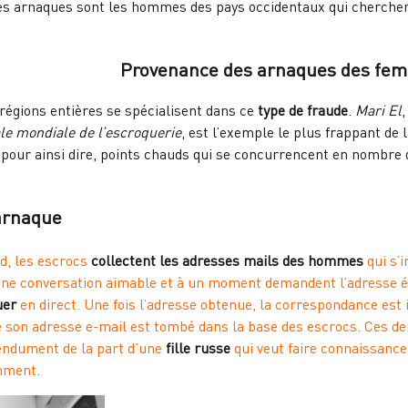
ces arnaques sont les hommes des pays occidentaux qui cherche
Provenance des arnaques des fe
 régions entières se spécialisent dans ce
type de fraude
.
Mari El
,
ale mondiale de l’escroquerie
, est l’exemple le plus frappant de 
s, pour ainsi dire, points chauds qui se concurrencent en nomb
arnaque
d, les escrocs
collectent les adresses mails des hommes
qui s’i
ne conversation aimable et à un moment demandent l’adresse é
uer
en direct. Une fois l’adresse obtenue, la correspondance est
son adresse e-mail est tombé dans la base des escrocs. Ces der
tendument de la part d’une
fille russe
qui veut faire connaissanc
mment.