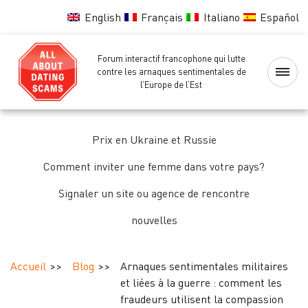
English
Français
Italiano
Español
Forum interactif francophone qui lutte
Accueil
contre les arnaques sentimentales de
l’Europe de l’Est
Liste
noire
Prix en Ukraine et Russie
des
femmes
Comment inviter une femme dans votre pays?
Signaler un site ou agence de rencontre
Vérification
nouvelles
des
femmes
Accueil
Blog
Arnaques sentimentales militaires
Forum
et liées à la guerre : comment les
fraudeurs utilisent la compassion