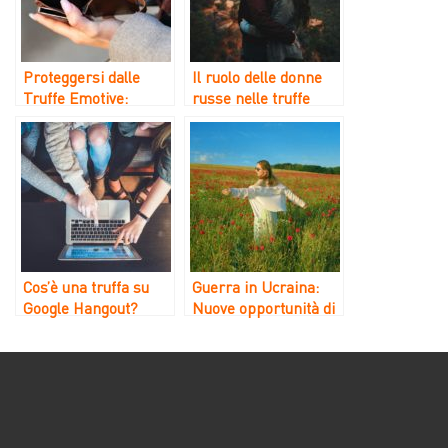
Proteggersi dalle
Il ruolo delle donne
Truffe Emotive:
russe nelle truffe
Strategie e Consigli
sentimentali in
Kazakistan
Cos’è una truffa su
Guerra in Ucraina:
Google Hangout?
Nuove opportunità di
truffe sentimentali da
parte delle “Spose
Ucraine”