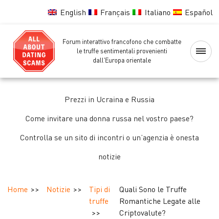
English
Français
Italiano
Español
Forum interattivo francofono che combatte
Home
le truffe sentimentali provenienti
dall'Europa orientale
Lista
nera
Prezzi in Ucraina e Russia
delle
ragazze
Come invitare una donna russa nel vostro paese?
Controlla se un sito di incontri o un’agenzia è onesta
Controllo
notizie
delle
ragazze
Home
Notizie
Tipi di
Quali Sono le Truffe
Forum
truffe
Romantiche Legate alle
Criptovalute?