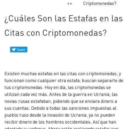
Criptomonedas?
Forum
¿Cuáles Son las Estafas en las
Perfiles
Citas con Criptomonedas?
verificados
Contacto
Noticias
Existen muchas estafas en las citas con criptomonedas, y
funcionan como cualquier otra estafa; buscan separarte de
tus criptomonedas. Hoy en día, las criptomonedas se
utilizan cada vez más. Antes de la guerra en Ucrania, las
novias rusas estafaban, pidiendo que se enviara dinero a
sus cuentas. Debido a todas las sanciones impuestas al
pueblo ruso desde la invasión de Ucrania, ya no pueden
recibir dinero de los hombres occidentales. Así que han
adaptado su enfoque. Ahora están realizando estafas con