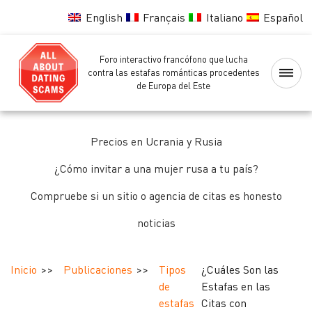
English
Français
Italiano
Español
Foro interactivo francófono que lucha
Página
contra las estafas románticas procedentes
de Europa del Este
principal
Lista
Precios en Ucrania y Rusia
negra
de
¿Cómo invitar a una mujer rusa a tu país?
las
Compruebe si un sitio o agencia de citas es honesto
chicas
noticias
Comprobando
de
Inicio
Publicaciones
Tipos
¿Cuáles Son las
las
de
Estafas en las
chicas
estafas
Citas con