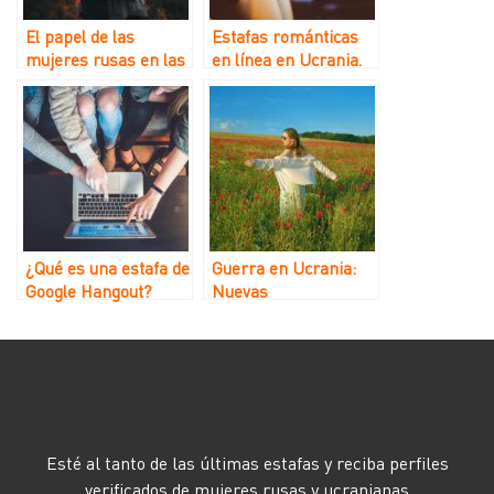
El papel de las
Estafas románticas
mujeres rusas en las
en línea en Ucrania.
estafas de citas en
Tendencias de 2022
Kazajistán
¿Qué es una estafa de
Guerra en Ucrania:
Google Hangout?
Nuevas
oportunidades de
estafas
sentimentales por
parte de «novias
ucranianas»
Esté al tanto de las últimas estafas y reciba perfiles
verificados de mujeres rusas y ucranianas