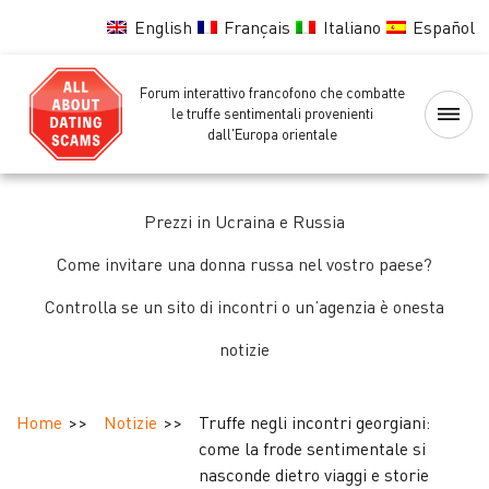
English
Français
Italiano
Español
Forum interattivo francofono che combatte
Home
le truffe sentimentali provenienti
dall'Europa orientale
Lista
nera
Prezzi in Ucraina e Russia
delle
ragazze
Come invitare una donna russa nel vostro paese?
Controlla se un sito di incontri o un’agenzia è onesta
Controllo
notizie
delle
ragazze
Home
Notizie
Truffe negli incontri georgiani:
Forum
come la frode sentimentale si
nasconde dietro viaggi e storie