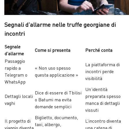
Segnali d’allarme nelle truffe georgiane di
incontri
Segnale
Come si presenta
Perché conta
d’allarme
Passaggio
La piattaforma di
rapido a
« Non uso spesso
incontri perde
Telegram o
questa applicazione »
visibilità
WhatsApp
Un’identità
Dice di essere di Tbilisi
Dettagli locali
preparata spesso
o Batumi ma evita
vaghi
manca di dettagli
domande semplici
vissuti
Biglietto, documento,
Il progetto di
L’incontro diventa
taxi, albergo,
viaggio diventa
una catena di