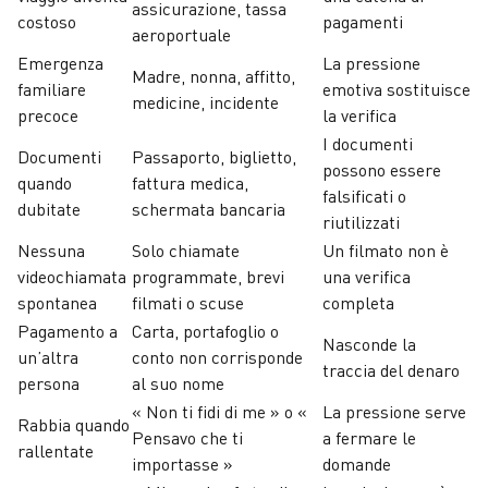
assicurazione, tassa
costoso
pagamenti
aeroportuale
Emergenza
La pressione
Madre, nonna, affitto,
familiare
emotiva sostituisce
medicine, incidente
precoce
la verifica
I documenti
Documenti
Passaporto, biglietto,
possono essere
quando
fattura medica,
falsificati o
dubitate
schermata bancaria
riutilizzati
Nessuna
Solo chiamate
Un filmato non è
videochiamata
programmate, brevi
una verifica
spontanea
filmati o scuse
completa
Pagamento a
Carta, portafoglio o
Nasconde la
un’altra
conto non corrisponde
traccia del denaro
persona
al suo nome
« Non ti fidi di me » o «
La pressione serve
Rabbia quando
Pensavo che ti
a fermare le
rallentate
importasse »
domande