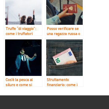
Truffe “di viaggio”:
Posso verificare se
come i truffatori
una ragazza russa o
usano le finte vacanze
ucraina è già negli
per ingannare le loro
Stati Uniti o in un
vittime
altro paese
occidentale?
Cos’è la pesca al
Sfruttamento
siluro e come si
finanziario: come i
individua un
truffatori prosciugano
pescatore di siluri?
i risparmi e i beni
delle vittime