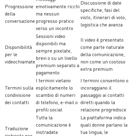
Discussione di date
Progressione
emotivamente ricchi
specifiche, fasi del
della
ma nessun
visto, itinerari di volo,
conversazione
progresso pratico
logistica che avanza
verso un incontro
Sessioni video
Il video è presentato
disponibili ma
Disponibilità
come parte naturale
sempre pixelate,
per le
della comunicazione,
brevi o su un livello
videochiamate
non come un costoso
premium separato a
extra premium
pagamento
I termini vietano
I termini consentono o
Termini sulla
esplicitamente lo
incoraggiano il
condivisione
scambio di numeri
passaggio ai contatti
dei contatti
di telefono, e-mail o
diretti quando la
profili social
relazione progredisce
Tutta la
La piattaforma indica
comunicazione è
quali donne parlano la
Traduzione
instradata
tua lingua; le
richiesta per