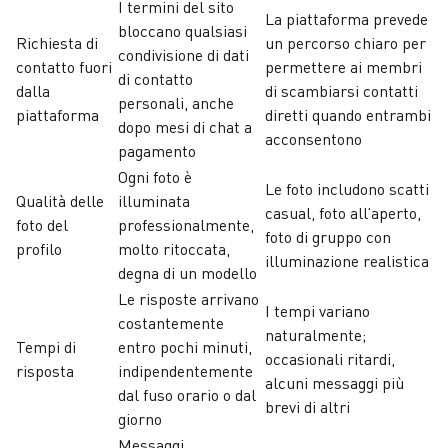
I termini del sito
La piattaforma prevede
bloccano qualsiasi
Richiesta di
un percorso chiaro per
condivisione di dati
contatto fuori
permettere ai membri
di contatto
dalla
di scambiarsi contatti
personali, anche
piattaforma
diretti quando entrambi
dopo mesi di chat a
acconsentono
pagamento
Ogni foto è
Le foto includono scatti
Qualità delle
illuminata
casual, foto all’aperto,
foto del
professionalmente,
foto di gruppo con
profilo
molto ritoccata,
illuminazione realistica
degna di un modello
Le risposte arrivano
I tempi variano
costantemente
naturalmente;
Tempi di
entro pochi minuti,
occasionali ritardi,
risposta
indipendentemente
alcuni messaggi più
dal fuso orario o dal
brevi di altri
giorno
Messaggi