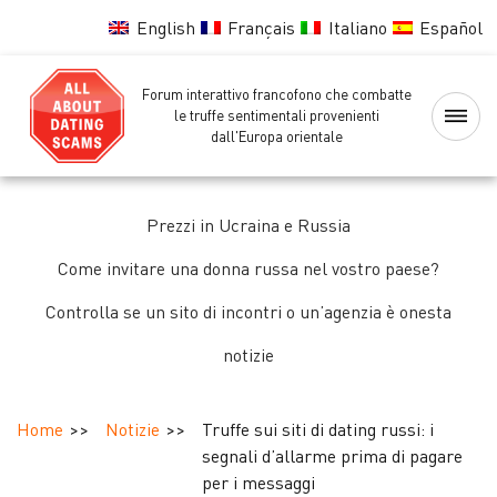
English
Français
Italiano
Español
Forum interattivo francofono che combatte
Home
le truffe sentimentali provenienti
dall'Europa orientale
Lista
nera
Prezzi in Ucraina e Russia
delle
ragazze
Come invitare una donna russa nel vostro paese?
Controlla se un sito di incontri o un’agenzia è onesta
Controllo
notizie
delle
ragazze
Home
Notizie
Truffe sui siti di dating russi: i
Forum
segnali d’allarme prima di pagare
per i messaggi