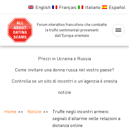
English
Français
Italiano
Español
Forum interattivo francofono che combatte
Home
le truffe sentimentali provenienti
dall'Europa orientale
Lista
nera
Prezzi in Ucraina e Russia
delle
ragazze
Come invitare una donna russa nel vostro paese?
Controlla se un sito di incontri o un’agenzia è onesta
Controllo
notizie
delle
ragazze
Home
Notizie
Truffe negli incontri armeni:
Forum
segnali d’allarme nelle relazioni a
distanza online