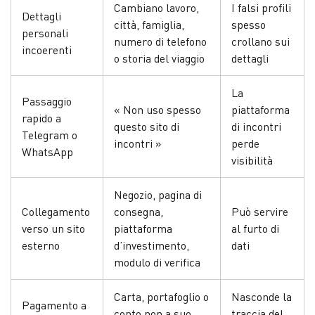
Cambiano lavoro,
I falsi profili
Dettagli
città, famiglia,
spesso
personali
numero di telefono
crollano sui
incoerenti
o storia del viaggio
dettagli
La
Passaggio
« Non uso spesso
piattaforma
rapido a
questo sito di
di incontri
Telegram o
incontri »
perde
WhatsApp
visibilità
Negozio, pagina di
Collegamento
consegna,
Può servire
verso un sito
piattaforma
al furto di
esterno
d’investimento,
dati
modulo di verifica
Carta, portafoglio o
Nasconde la
Pagamento a
conto non a suo
traccia del