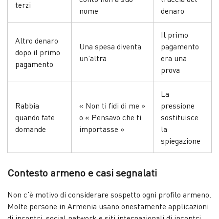
terzi
nome
denaro
Il primo
Altro denaro
Una spesa diventa
pagamento
dopo il primo
un’altra
era una
pagamento
prova
La
Rabbia
« Non ti fidi di me »
pressione
quando fate
o « Pensavo che ti
sostituisce
domande
importasse »
la
spiegazione
Contesto armeno e casi segnalati
Non c’è motivo di considerare sospetto ogni profilo armeno.
Molte persone in Armenia usano onestamente applicazioni
di incontri, social network e siti internazionali di incontri.